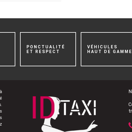
PONCTUALITÉ
VÉHICULES
ET RESPECT
HAUT DE GAMM
N
 à
té
C
s.
t
us
és
ez