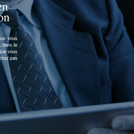
en
on
ous vous
, dans le
Que vous
sitez pas