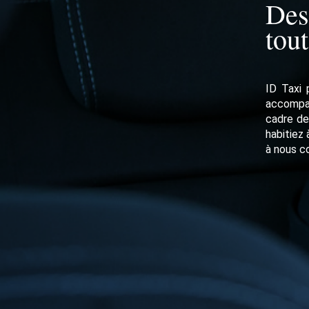
Des
tou
ID Taxi
accompa
cadre de
habitiez 
à nous c